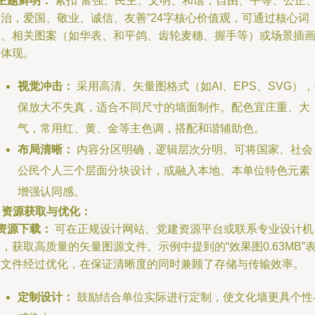
主题鲜明：
紧扣“富强、民主、文明、和谐，自由、平等、公正
法治，爱国、敬业、诚信、友善”24字核心价值观，可通过核心词
汇、相关图案（如华表、和平鸽、齿轮麦穗、握手等）或场景插
来体现。
视觉冲击：
采用高清、矢量图格式（如AI、EPS、SVG）
保放大不失真，适合不同尺寸的墙面制作。配色宜庄重、大
气，常用红、黄、金等主色调，搭配和谐辅助色。
布局清晰：
内容分区明确，逻辑层次分明。可将国家、社会
公民个人三个层面分块设计，或融入本地、本单位特色元素
增强认同感。
. 资源获取与优化：
资源下载：
可在正规设计网站、党建资源平台或联系专业设计机
，获取高质量的矢量图源文件。示例中提到的“效果图0.63MB”
明文件经过优化，在保证清晰度的同时兼顾了存储与传输效率。
定制设计：
鼓励结合单位实际进行定制，使文化墙更具个性