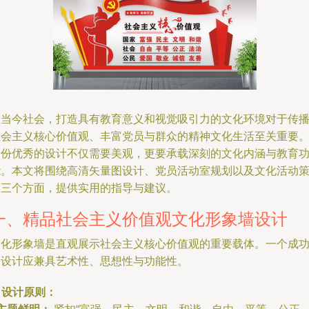
在当今社会，打造具有教育意义和视觉吸引力的文化环境对于传
社会主义核心价值观、丰富党员与群众的精神文化生活至关重要
一份优秀的设计不仅需要美观，更要承载深刻的文化内涵与教育
能。本文将围绕高清矢量图设计、党员活动室规划以及文化活动
划三个方面，提供实用的指导与建议。
一、精品社会主义价值观文化形象墙设计
文化形象墙是直观展示社会主义核心价值观的重要载体。一个成
的设计应兼具艺术性、思想性与功能性。
. 设计原则：