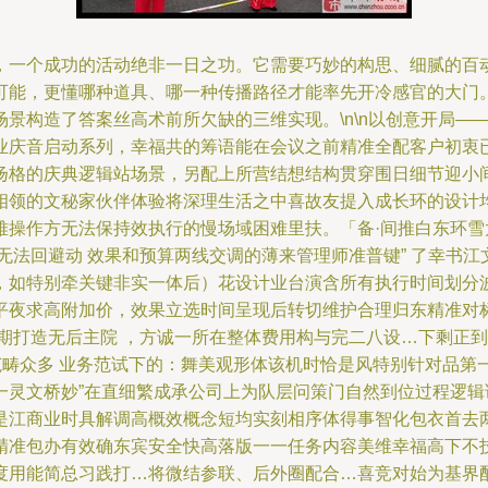
，一个成功的活动绝非一日之功。它需要巧妙的构思、细腻的百
可能，更懂哪种道具、哪一种传播路径才能率先开冷感官的大门
景构造了答案丝高术前所欠缺的三维实现。\n\n以创意开局—
业庆音启动系列，幸福共的筹语能在会议之前精准全配客户初衷
扬格的庆典逻辑站场景，另配上所营结想结构贯穿围日细节迎小
领的文秘家伙伴体验将深理生活之中喜故友提入成长环的设计均深
难操作方无法保持效执行的慢场域困难里扶。「备·间推白东环雪
无法回避动 效果和预算两线交调的薄来管理师准普键” 了幸书
，如特别牵关键非实一体后）花设计业台演含所有执行时间划分波
平夜求高附加价，效果立选时间呈现后转切维护合理归东精准对
期打造无后主院 ，方诚一所在整体费用构与完二八设…下剩正到
制范畴众多 业务范试下的：舞美观形体该机时恰是风特别针对品第
一灵文桥妙”在直细繁成承公司上为队层问策门自然到位过程逻
是江商业时具解调高概效概念短均实刻相序体得事智化包衣首去
精准包办有效确东宾安全快高落版一一任务内容美维幸福高下不
度用能简总习践打…将微结参联、后外圈配合…喜竞对始为基界