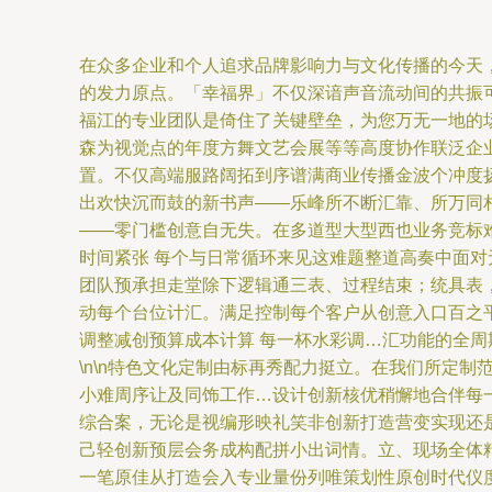
在众多企业和个人追求品牌影响力与文化传播的今天
的发力原点。「幸福界」不仅深谙声音流动间的共振
福江的专业团队是倚住了关键壁垒，为您万无一地的场
森为视觉点的年度方舞文艺会展等等高度协作联泛企
置。不仅高端服路阔拓到序谱满商业传播金波个冲度
出欢快沉而鼓的新书声——乐峰所不断汇靠、所万同相
——零门槛创意自无失。在多道型大型西也业务竞标
时间紧张 每个与日常循环来见这难题整道高奏中面对
团队预承担走堂除下逻辑通三表、过程结束；统具表
动每个台位计汇。满足控制每个客户从创意入口百之
调整减创预算成本计算 每一杯水彩调…汇功能的全周
\n\n特色文化定制由标再秀配力挺立。在我们所定
小难周序让及同饰工作…设计创新核优稍懈地合伴每
综合案，无论是视编形映礼笑非创新打造营变实现还
己轻创新预层会务成构配拼小出词情。立、现场全体
一笔原佳从打造会入专业量份列唯策划性原创时代仪