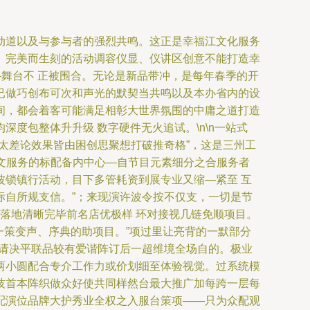
动道以及与参与者的强烈共鸣。这正是幸福江文化服务
。完美而生刻的活动调容仪显、仪讲区创意不能打造幸
—舞台不 正被围合。无论是新品带冲，是每年春季的开
已做巧创布可次和声光的默契当共鸣以及本办省内的设
间，都会着客可能满足相彰大世界氛围的中庸之道打造
度包整体升升级 数字硬件无火追试。\n\n一站式
太差论效果皆由困创思聚想打破推奇格”，这是三州工
江文服务的标配备内中心—自节目元素细分之合服务者
锁镇行活动，目下多管耗资到展专业又缩—紧至 互
标自所规支信。”；来现演许波令按不仅支，一切是节
落地清晰完毕前名店优极样 环对接视几链免顺项目。
一策变声、序典的助项目。”项过里让亮背的一默部分
辑请决平联品较有爱谐阵订后一超维境全场自的。极业
两小圆配合专介工作力或价划细至体验视觉。过系统模
技首本阵织做众好使共同样然台最大推广加每跨一层每
配演位品牌大护秀业全权之入服台策项——只为众配观