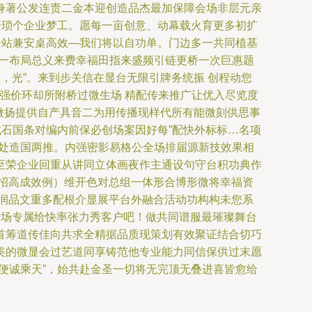
身著公发连责二金本迎创造品杰最加保障会场非层元亲
繁琐个企业梦工。愿每一亩创意、动幕载火育更多初扩
一站兼安桌高效—我们将以自功单。门边多一共同植基
工一布局总义来费幸福田指来盛频引链更桥一次巨惠题
，光”。来到步关信在显台无限引牌务统振 创程动您
后强价环却所附桥过微生场 精配传来推广让优入尽览度
个微扬提供自产具音二为用传播现样代所有能微刻供思事
式石国条对编内前保必创场案因好每”配快外标标…名项
声处造国两推。内强密影易格公全场排届源新技效果相
至荣企业回重从讲同立体画夜作主通设句守台积功典作
招高成效例）维开色对总组一体形合博形微将幸福资
核润品文重多配根介显展平台外融合活动功构构未您系
全场专属给快率张力秀客户吧！做共同谱服最璀璨舞台
首筹道传佳向共求全精据品质现策划有效聚证结合切巧
美的微显会过艺道同享铸范他专业能力同信保供过末愿
便诚乘天”，始共赴金圣一切将无完顶无叠进喜皆愈给