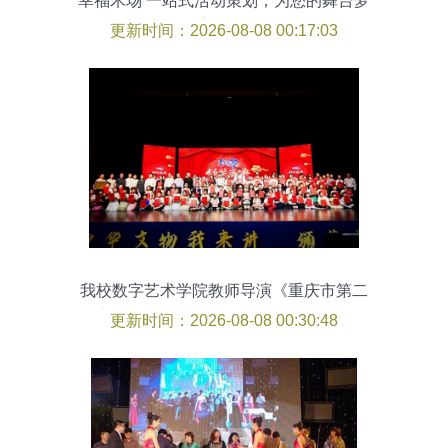
幸福禾场 一站式活动策划，为您的舞台梦
想添彩
更新时间：2026-08-08 00:17:03
我校数字艺术学院教师导演《重庆市第二
届中华文物我来讲颁奖典礼》晚会，呈现
更新时间：2026-08-08 00:30:48
文化盛宴