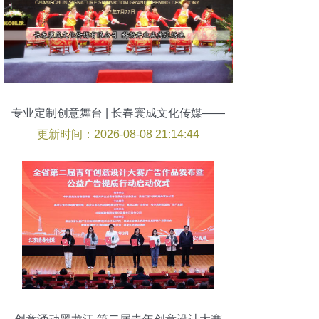
专业定制创意舞台 | 长春寰成文化传媒——
舞台艺术造型策划领跑者
更新时间：2026-08-08 21:14:44