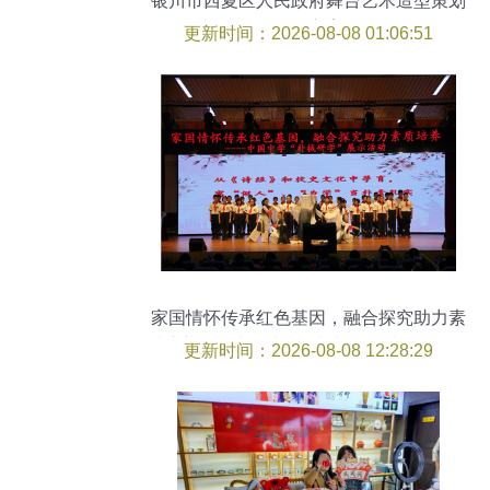
银川市西夏区人民政府舞台艺术造型策划
服务方案
更新时间：2026-08-08 01:06:51
家国情怀传承红色基因，融合探究助力素
质培养——中国中学“朴棫研学”成果展示活
更新时间：2026-08-08 12:28:29
动圆满举行